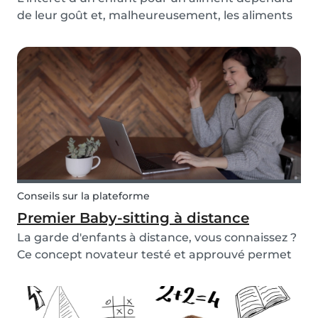
de leur goût et, malheureusement, les aliments
sains ne sont souvent pas aussi bons que les
produits sucrés préemballés. En tant que
parents, nous devons nous assurer que nos
enfants mangent...
Conseils sur la plateforme
Premier Baby-sitting à distance
La garde d'enfants à distance, vous connaissez ?
Ce concept novateur testé et approuvé permet
aux baby-sitters d'aider les parents en devenant
baby-sitter en ligne en ces temps sans
précédent. Grâce à leurs expériences dans le