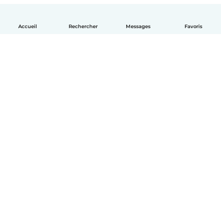
Accueil
Rechercher
Messages
Favoris
Français
Comment ça marche
Aide
Conditions et confidentialité
Tarifs
Coordonnées de l'entreprise
Babysits pour les entreprises
Les normes communautaires