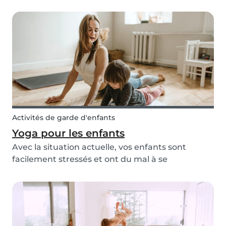
étonnants est le rêve de toute une vie pour
beaucoup. Des familles comme The Bucket List
Family ont des millions d'adeptes sur Instagram
et YouTube,...
Activités de garde d'enfants
Yoga pour les enfants
Avec la situation actuelle, vos enfants sont
facilement stressés et ont du mal à se
concentrer ? Le yoga pourrait être la solution ! Le
yoga est extrêmement bénéfique pour les
adultes et les enfants. C'est l'une des activités les
plus co...