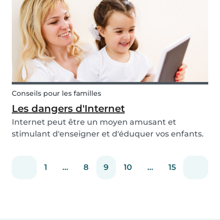
actuelle, chaque parent a appris à apprécier le
pr...
Conseils pour les familles
Les dangers d'Internet
Internet peut être un moyen amusant et
stimulant d'enseigner et d'éduquer vos enfants.
Quand peut-on leur accorder la permission
d'utiliser la technologie et l'internet en général ?
1
...
8
9
10
...
15
C'est un sujet qui doit être discuté en famille. Il y
a...