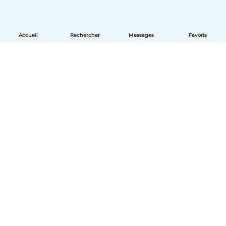
Accueil
Rechercher
Messages
Favoris
Français
Comment ça marche
Aide
Conditions et confidentialité
Tarifs
Coordonnées de l'entreprise
Babysits pour les entreprises
Les normes communautaires