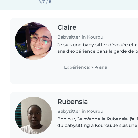
4,7 / 5
Claire
Babysitter in Kourou
Je suis une baby-sitter dévouée et 
ans d'expérience dans la garde de 
enfants. Je parle couramment le fran
et j'ai une formation..
Expérience: > 4 ans
Rubensia
Babysitter in Kourou
Bonjour, Je m'appelle Rubensia, j'ai 
du babysitting à Kourou. Je suis une personne sérieuse,
responsable et j'aime beaucoup m'o