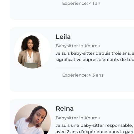
Je peux les..
Expérience: < 1 an
Leila
Babysitter in Kourou
Je suis baby-sitter depuis trois ans
significative auprès d’enfants de to
en milieu scolaire. Je fais preuve de
et de..
Expérience: > 3 ans
Reina
Babysitter in Kourou
Je suis une baby-sitter responsable,
avec 2 ans d'expérience dans la gar