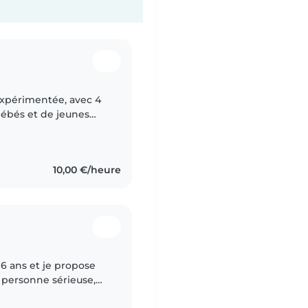
expérimentée, avec 4
bébés et de jeunes
çais et le portugais,
10,00 €/heure
16 ans et je propose
ccuper des enfants.