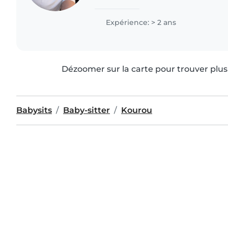
les âges. Je parle couramment espagn
j'aime lire..
Expérience: > 2 ans
Dézoomer sur la carte pour trouver plus 
Babysits
Baby-sitter
Kourou