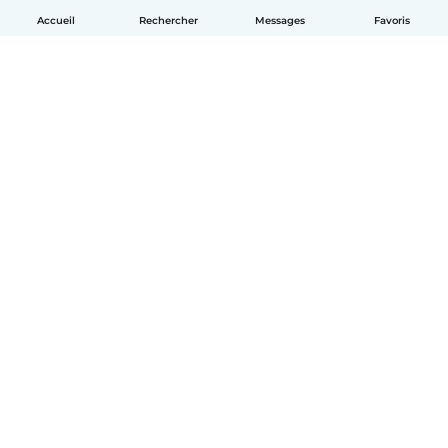
Accueil
Rechercher
Messages
Favoris
Français
Comment ça marche
Aide
Conditions et confidentialité
Tarifs
Coordonnées de l'entreprise
Babysits pour les entreprises
Les normes communautaires