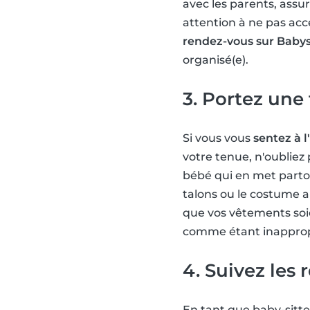
avec les parents, assu
attention à ne pas acc
rendez-vous sur Babys
organisé(e).
3. Portez une
Si vous vous
sentez à l
votre tenue, n'oubliez 
bébé qui en met partou
talons ou le costume a
que vos vêtements so
comme étant inappropr
4. Suivez les 
En tant que baby-sitte