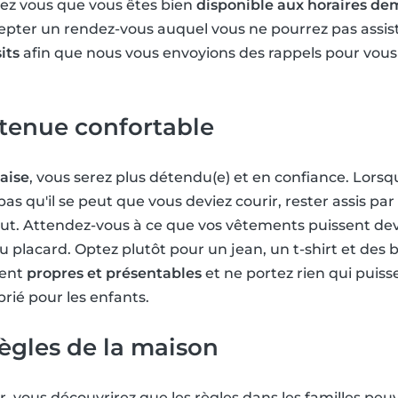
rez vous que vous êtes bien
disponible aux horaires d
epter un rendez-vous auquel vous ne pourrez pas assis
its
afin que nous vous envoyions des rappels pour vous 
 tenue confortable
'aise
, vous serez plus détendu(e) et en confiance. Lorsq
pas qu'il se peut que vous deviez courir, rester assis par
t. Attendez-vous à ce que vos vêtements puissent deven
u placard. Optez plutôt pour un jean, un t-shirt et des 
ient
propres et présentables
et ne portez rien qui puiss
ié pour les enfants.
règles de la maison
r, vous découvrirez que les règles dans les familles peu