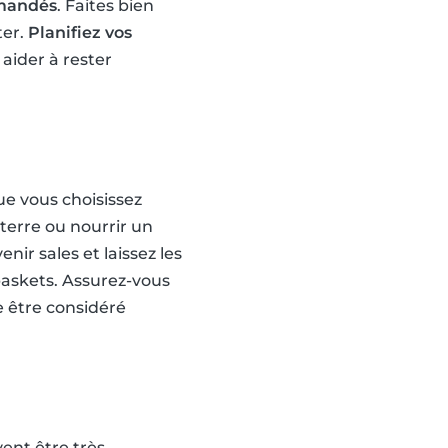
emandés
. Faites bien
ter.
Planifiez vos
aider à rester
ue vous choisissez
 terre ou nourrir un
ir sales et laissez les
baskets. Assurez-vous
e être considéré
vent être très