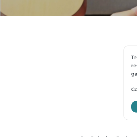
Tr
re
ga
Co